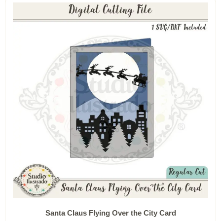
R$ 32.82
variantes.
As
opções
podem
ser
escolhidas
na
página
do
produto
Santa Claus Flying Over the City Card