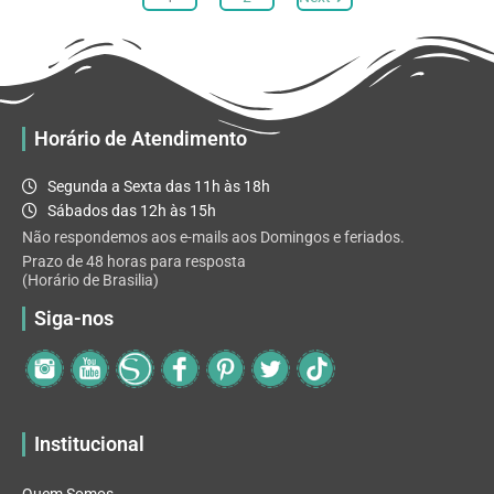
opções
podem
ser
escolhidas
na
Horário de Atendimento
página
do
Segunda a Sexta das 11h às 18h
produto
Sábados das 12h às 15h
Não respondemos aos e-mails aos Domingos e feriados.
Prazo de 48 horas para resposta
(Horário de Brasilia)
Siga-nos
Institucional