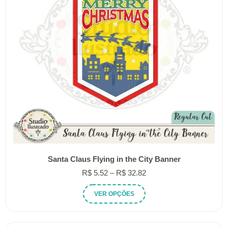
Santa Claus Flying in the City Banner
Faixa
R$
5.52
–
R$
32.82
de
Este
VER OPÇÕES
preço:
produto
R$ 5.52
tem
através
várias