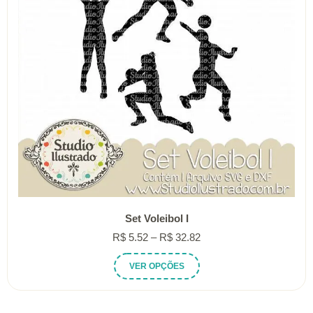
Set Voleibol I
Faixa
R$
5.52
–
R$
32.82
de
Este
VER OPÇÕES
preço:
produto
R$ 5.52
tem
através
várias