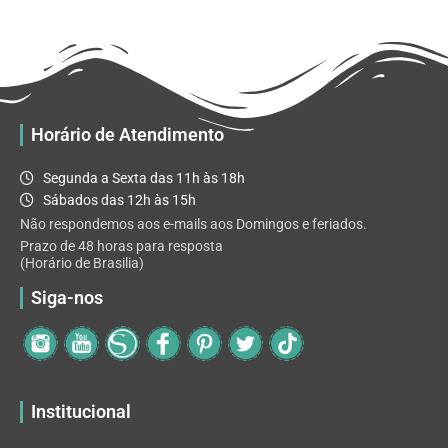
R$ 32.82
variantes.
As
opções
podem
ser
escolhidas
Horário de Atendimento
na
página
Segunda a Sexta das 11h às 18h
do
Sábados das 12h às 15h
produto
Não respondemos aos e-mails aos Domingos e feriados.
Prazo de 48 horas para resposta
(Horário de Brasilia)
Siga-nos
Institucional