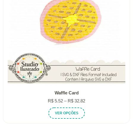
Waffle Card
Faixa
R$
5.52
–
R$
32.82
de
Este
VER OPÇÕES
preço:
produto
R$ 5.52
tem
através
várias