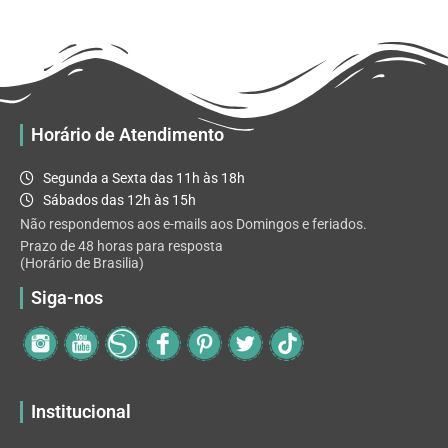
R$ 32.82
variantes.
As
opções
podem
ser
escolhidas
Horário de Atendimento
na
página
Segunda a Sexta das 11h às 18h
do
Sábados das 12h às 15h
produto
Não respondemos aos e-mails aos Domingos e feriados.
Prazo de 48 horas para resposta
(Horário de Brasilia)
Siga-nos
Institucional