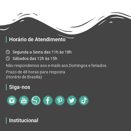
R$ 65.92
variantes.
As
opções
podem
ser
escolhidas
Horário de Atendimento
na
página
Segunda a Sexta das 11h às 18h
do
Sábados das 12h às 15h
produto
Não respondemos aos e-mails aos Domingos e feriados.
Prazo de 48 horas para resposta
(Horário de Brasilia)
Siga-nos
Institucional