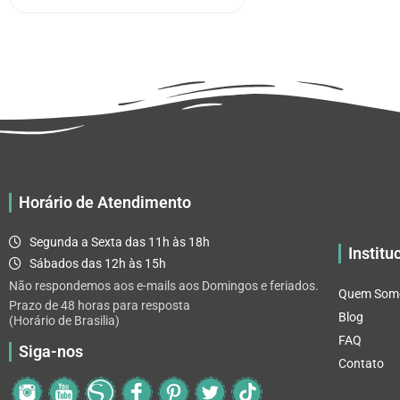
através
várias
R$ 32.82
variantes.
As
opções
podem
ser
escolhidas
na
página
Horário de Atendimento
do
produto
Segunda a Sexta das 11h às 18h
Institu
Sábados das 12h às 15h
Não respondemos aos e-mails aos Domingos e feriados.
Quem Som
Prazo de 48 horas para resposta
Blog
(Horário de Brasilia)
FAQ
Siga-nos
Contato