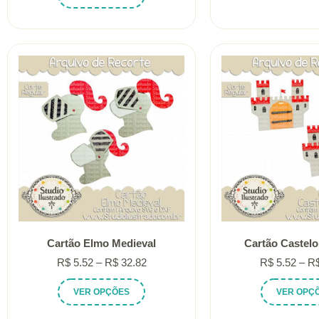
produto
R$ 5.52
tem
através
várias
R$ 32.82
variantes.
As
opções
podem
ser
escolhidas
na
página
do
produto
Cartão Elmo Medieval
Cartão Castelo
Faixa
R$
5.52
–
R$
32.82
R$
5.52
–
R
de
Este
VER OPÇÕES
VER OPÇ
preço:
produto
R$ 5.52