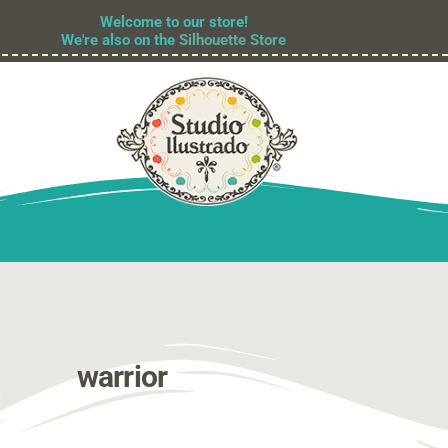
Welcome to our store!
We're also on the
Silhouette Store
warrior