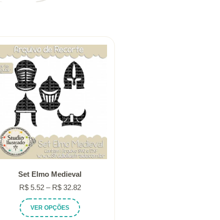
Set Elmo Medieval
Faixa
R$
5.52
–
R$
32.82
de
Este
VER OPÇÕES
preço:
produto