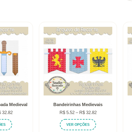
pada Medieval
Bandeirinhas Medievais
Faixa
Faixa
$
32.82
R$
5.52
–
R$
32.82
de
de
Este
Este
ÕES
VER OPÇÕES
preço:
preço:
produto
produto