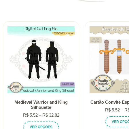
Medieval Warrior and King
Cartão Convite Es
Silhouette
R$
5.52
–
R
Faixa
R$
5.52
–
R$
32.82
de
VER OPÇ
Este
VER OPÇÕES
preço: