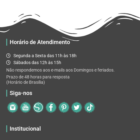
R$ 32.82
variantes.
As
opções
podem
ser
escolhidas
Horário de Atendimento
na
página
Segunda a Sexta das 11h às 18h
do
Sábados das 12h às 15h
produto
Não respondemos aos e-mails aos Domingos e feriados.
Prazo de 48 horas para resposta
(Horário de Brasilia)
Siga-nos
Institucional