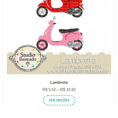
Lambreta
Faixa
R$
5.52
–
R$
32.82
de
Este
VER OPÇÕES
preço:
produto
R$ 5.52
tem
através
várias