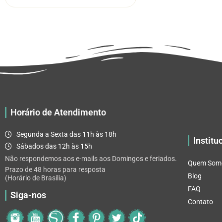
através
várias
R$ 32.82
variantes.
As
opções
podem
ser
escolhidas
na
página
Horário de Atendimento
do
produto
Segunda a Sexta das 11h às 18h
Institu
Sábados das 12h às 15h
Não respondemos aos e-mails aos Domingos e feriados.
Quem Som
Prazo de 48 horas para resposta
Blog
(Horário de Brasilia)
FAQ
Siga-nos
Contato