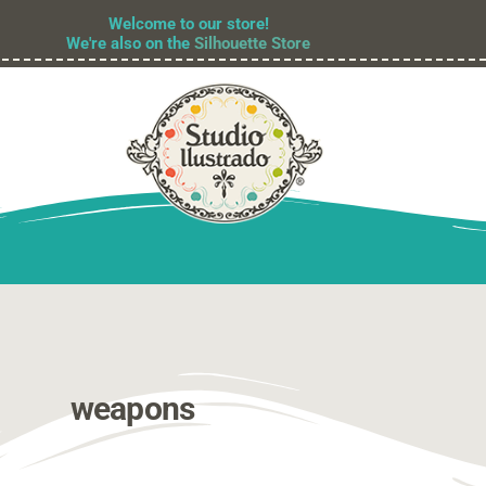
Welcome to our store!
We're also on the
Silhouette Store
weapons