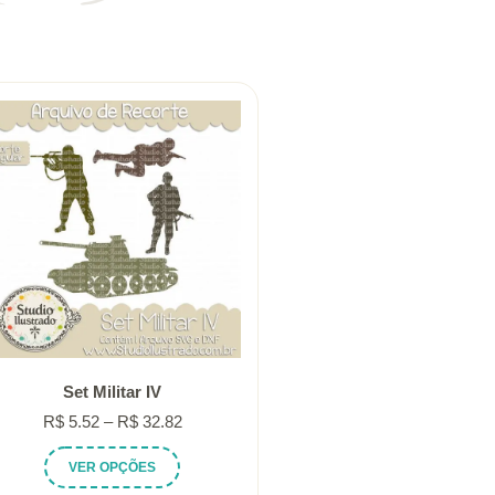
Set Militar IV
Faixa
R$
5.52
–
R$
32.82
de
Este
VER OPÇÕES
preço:
produto