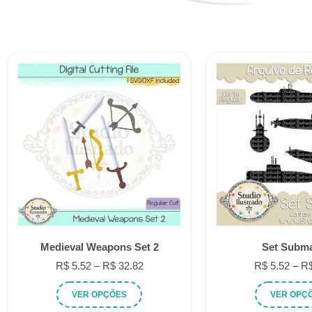
Medieval Weapons Set 2
Set Subma
Faixa
R$
5.52
–
R$
32.82
R$
5.52
–
R
de
Este
VER OPÇÕES
VER OPÇ
preço:
produto