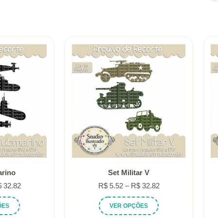
rino
Set Militar V
Faixa
Faixa
$
32.82
R$
5.52
–
R$
32.82
de
de
Este
Este
ÕES
VER OPÇÕES
preço:
preço:
produto
produto