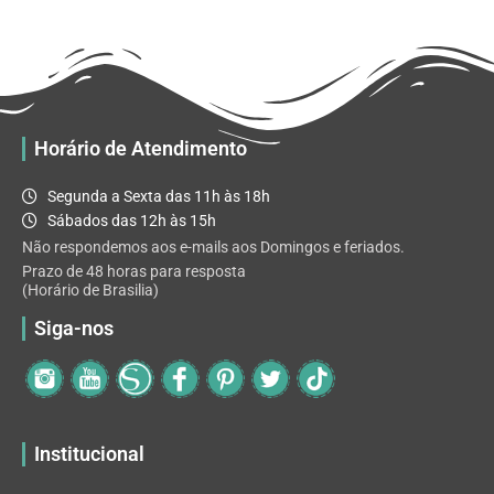
R$ 32.82
variantes.
As
opções
podem
ser
escolhidas
Horário de Atendimento
na
página
Segunda a Sexta das 11h às 18h
do
Sábados das 12h às 15h
produto
Não respondemos aos e-mails aos Domingos e feriados.
Prazo de 48 horas para resposta
(Horário de Brasilia)
Siga-nos
Institucional