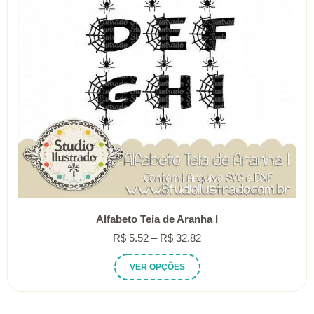
Alfabeto Teia de Aranha I
Faixa
R$
5.52
–
R$
32.82
de
Este
VER OPÇÕES
preço:
produto
R$ 5.52
tem
através
várias