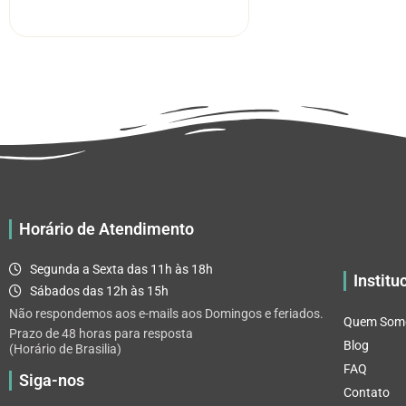
R$ 5.52
tem
através
várias
R$ 32.82
variantes.
As
opções
podem
ser
escolhidas
na
página
Horário de Atendimento
do
produto
Segunda a Sexta das 11h às 18h
Institu
Sábados das 12h às 15h
Não respondemos aos e-mails aos Domingos e feriados.
Quem Som
Prazo de 48 horas para resposta
Blog
(Horário de Brasilia)
FAQ
Siga-nos
Contato