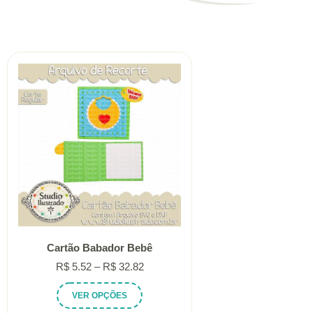
Cartão Babador Bebê
Faixa
R$
5.52
–
R$
32.82
de
Este
VER OPÇÕES
preço:
produto