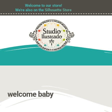
Welcome to our store!
We're also on the
Silhouette Store
welcome baby