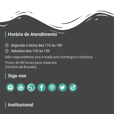
R$ 32.82
variantes.
As
opções
podem
ser
escolhidas
Horário de Atendimento
na
página
Segunda a Sexta das 11h às 18h
do
Sábados das 12h às 15h
produto
Não respondemos aos e-mails aos Domingos e feriados.
Prazo de 48 horas para resposta
(Horário de Brasilia)
Siga-nos
Institucional