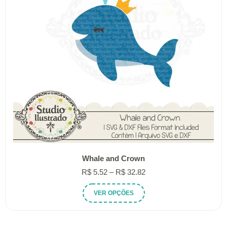
Whale and Crown
Faixa
R$
5.52
–
R$
32.82
de
Este
VER OPÇÕES
preço:
produto
R$ 5.52
tem
através
várias