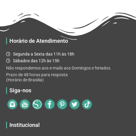
R$ 32.82
variantes.
As
opções
podem
ser
escolhidas
Horário de Atendimento
na
página
Segunda a Sexta das 11h às 18h
do
Sábados das 12h às 15h
produto
Não respondemos aos e-mails aos Domingos e feriados.
Prazo de 48 horas para resposta
(Horário de Brasilia)
Siga-nos
Institucional