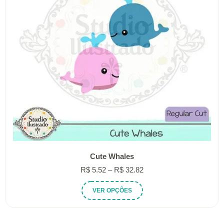
Cute Whales
Faixa
R$
5.52
–
R$
32.82
de
Este
VER OPÇÕES
preço:
produto
R$ 5.52
tem
através
várias