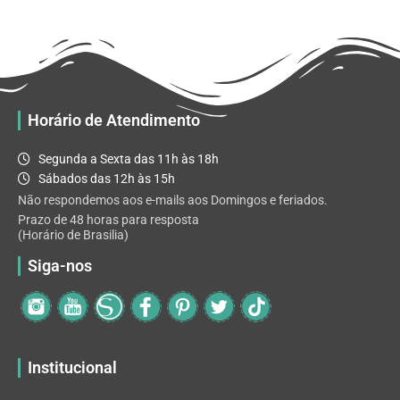
R$ 32.82
variantes.
As
opções
podem
ser
escolhidas
Horário de Atendimento
na
página
Segunda a Sexta das 11h às 18h
do
Sábados das 12h às 15h
produto
Não respondemos aos e-mails aos Domingos e feriados.
Prazo de 48 horas para resposta
(Horário de Brasilia)
Siga-nos
Institucional