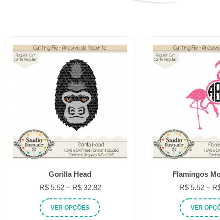
Gorilla Head
Flamingos M
Faixa
R$
5.52
–
R$
32.82
R$
5.52
–
R
de
Este
VER OPÇÕES
VER OPÇ
preço:
produto