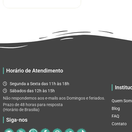
tem
através
várias
R$ 32.82
variantes.
As
opções
podem
ser
escolhidas
na
página
Horário de Atendimento
do
produto
Segunda a Sexta das 11h às 18h
Institu
Sábados das 12h às 15h
Não respondemos aos e-mails aos Domingos e feriados.
Quem Som
Prazo de 48 horas para resposta
Blog
(Horário de Brasilia)
FAQ
Siga-nos
Contato