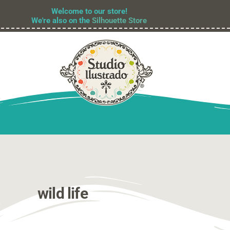
Welcome to our store!
We're also on the
Silhouette Store
wild life