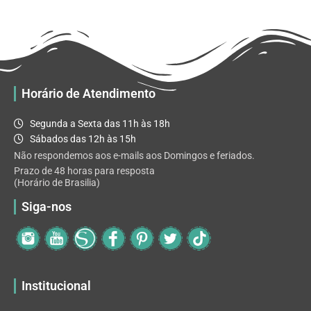
R$ 32.82
variantes.
As
opções
podem
ser
escolhidas
Horário de Atendimento
na
página
Segunda a Sexta das 11h às 18h
do
Sábados das 12h às 15h
produto
Não respondemos aos e-mails aos Domingos e feriados.
Prazo de 48 horas para resposta
(Horário de Brasilia)
Siga-nos
Institucional