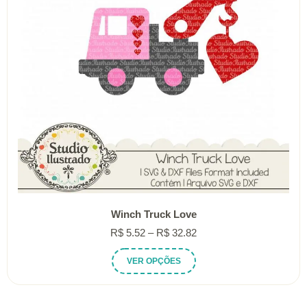
Winch Truck Love
Faixa
R$
5.52
–
R$
32.82
de
Este
VER OPÇÕES
preço:
produto
R$ 5.52
tem
através
várias