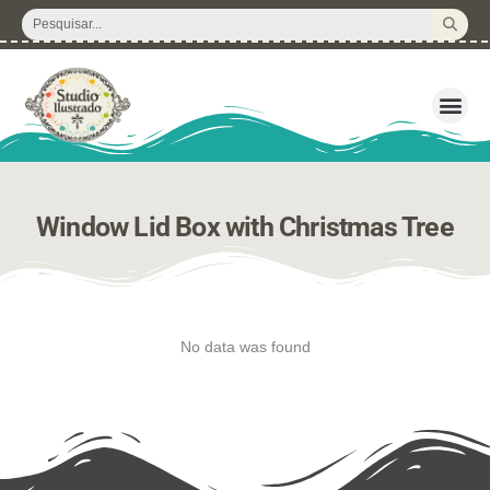
Ir
Pesquisar
para
...
o
conteúdo
3D – Arquivos d
Corte Regular 
Licença de U
Pacote de P
Kits Dig
Window Lid Box with Christmas Tree
No data was found