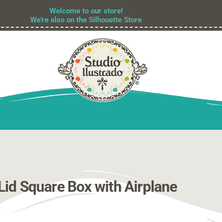
Welcome to our store!
We're also on the
Silhouette Store
id Square Box with Airplane