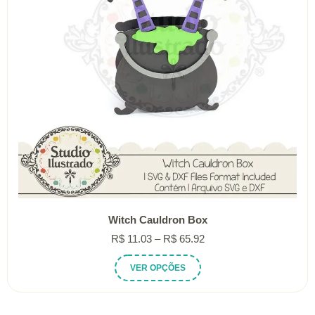
Witch Cauldron Box
Faixa
R$
11.03
–
R$
65.92
de
Este
VER OPÇÕES
preço:
produto
R$ 11.03
tem
através
várias