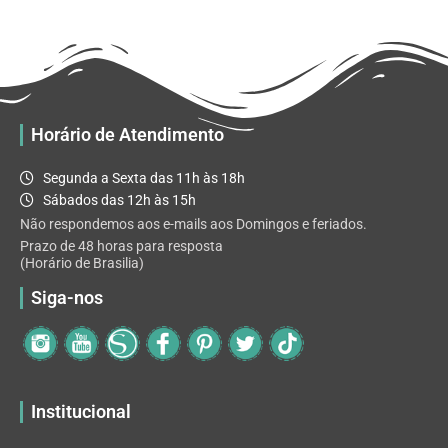
R$ 65.92
variantes.
As
opções
podem
ser
escolhidas
Horário de Atendimento
na
página
Segunda a Sexta das 11h às 18h
do
Sábados das 12h às 15h
produto
Não respondemos aos e-mails aos Domingos e feriados.
Prazo de 48 horas para resposta
(Horário de Brasilia)
Siga-nos
Institucional