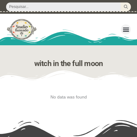
Ir
Pesquisar
para
...
o
conteúdo
3D – Arquivos d
Corte Regular 
Licença de U
Pacote de P
Kits Dig
witch in the full moon
No data was found