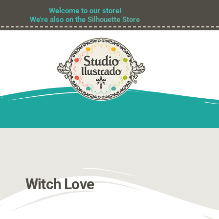
Welcome to our store!
We're also on the
Silhouette Store
Witch Love