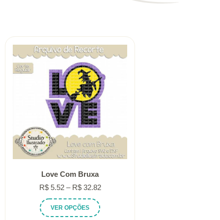
Love Com Bruxa
Faixa
R$
5.52
–
R$
32.82
de
Este
VER OPÇÕES
preço:
produto