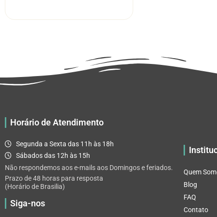
R$ 5.52
tem
através
várias
R$ 32.82
variantes.
As
opções
podem
ser
escolhidas
na
página
Horário de Atendimento
do
produto
Segunda a Sexta das 11h às 18h
Institu
Sábados das 12h às 15h
Não respondemos aos e-mails aos Domingos e feriados.
Quem Som
Prazo de 48 horas para resposta
Blog
(Horário de Brasilia)
FAQ
Siga-nos
Contato