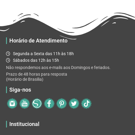
R$ 65.92
variantes.
As
opções
podem
ser
escolhidas
Horário de Atendimento
na
página
Segunda a Sexta das 11h às 18h
do
Sábados das 12h às 15h
produto
Não respondemos aos e-mails aos Domingos e feriados.
Prazo de 48 horas para resposta
(Horário de Brasilia)
Siga-nos
Institucional