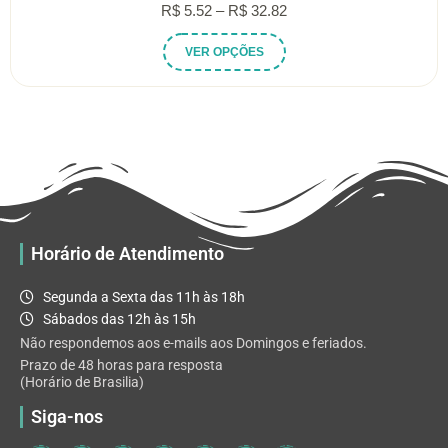
Faixa
R$
5.52
–
R$
32.82
de
Este
VER OPÇÕES
preço:
produto
R$ 5.52
tem
através
várias
R$ 32.82
variantes.
As
opções
podem
ser
escolhidas
Horário de Atendimento
na
página
Segunda a Sexta das 11h às 18h
do
Sábados das 12h às 15h
produto
Não respondemos aos e-mails aos Domingos e feriados.
Prazo de 48 horas para resposta
(Horário de Brasilia)
Siga-nos