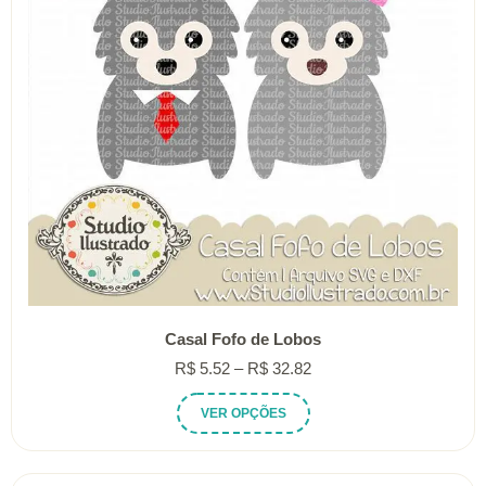
Casal Fofo de Lobos
Faixa
R$
5.52
–
R$
32.82
de
Este
VER OPÇÕES
preço:
produto
R$ 5.52
tem
através
várias