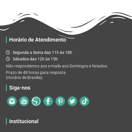
R$ 32.82
variantes.
As
opções
podem
ser
escolhidas
Horário de Atendimento
na
página
Segunda a Sexta das 11h às 18h
do
Sábados das 12h às 15h
produto
Não respondemos aos e-mails aos Domingos e feriados.
Prazo de 48 horas para resposta
(Horário de Brasilia)
Siga-nos
Institucional