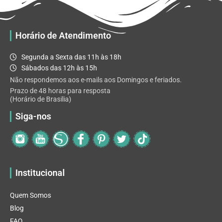
podem
ser
escolhidas
Horário de Atendimento
na
página
Segunda a Sexta das 11h às 18h
do
Sábados das 12h às 15h
produto
Não respondemos aos e-mails aos Domingos e feriados.
Prazo de 48 horas para resposta
(Horário de Brasilia)
Siga-nos
Institucional
Quem Somos
Blog
FAQ