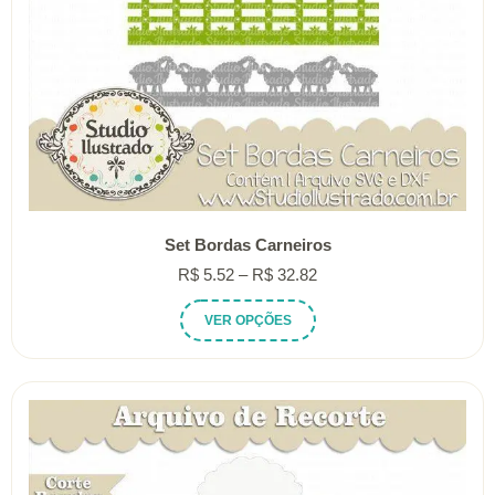
Set Bordas Carneiros
Faixa
R$
5.52
–
R$
32.82
de
Este
VER OPÇÕES
preço:
produto
R$ 5.52
tem
através
várias
R$ 32.82
variantes.
As
opções
podem