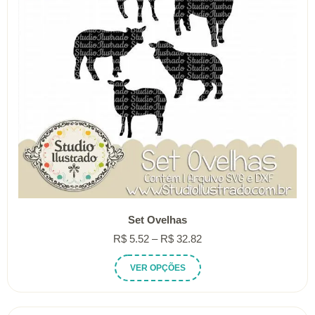
Set Ovelhas
Faixa
R$
5.52
–
R$
32.82
de
Este
VER OPÇÕES
preço:
produto
R$ 5.52
tem
através
várias