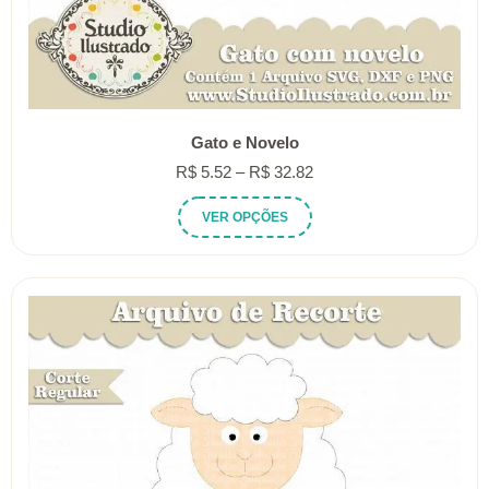
Gato e Novelo
Faixa
R$
5.52
–
R$
32.82
de
Este
VER OPÇÕES
preço:
produto
R$ 5.52
tem
através
várias
R$ 32.82
variantes.
As
opções
podem
ser
escolhidas
na
página