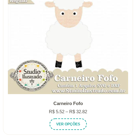
ser
escolhidas
na
página
do
produto
Carneiro Fofo
Faixa
R$
5.52
–
R$
32.82
de
Este
VER OPÇÕES
preço:
produto
R$ 5.52
tem