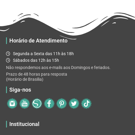
R$ 32.82
variantes.
As
opções
podem
ser
escolhidas
Horário de Atendimento
na
página
Segunda a Sexta das 11h às 18h
do
Sábados das 12h às 15h
produto
Não respondemos aos e-mails aos Domingos e feriados.
Prazo de 48 horas para resposta
(Horário de Brasilia)
Siga-nos
Institucional