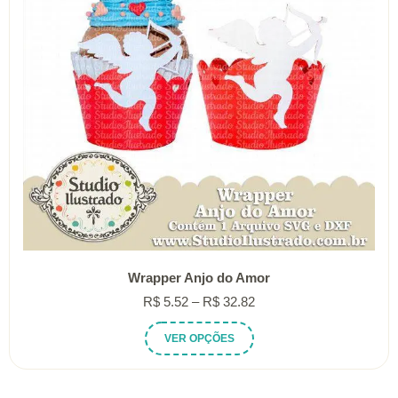
Wrapper Anjo do Amor
Faixa
R$
5.52
–
R$
32.82
de
Este
VER OPÇÕES
preço:
produto
R$ 5.52
tem
através
várias