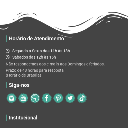
R$ 32.82
variantes.
As
opções
podem
ser
escolhidas
Horário de Atendimento
na
página
Segunda a Sexta das 11h às 18h
do
Sábados das 12h às 15h
produto
Não respondemos aos e-mails aos Domingos e feriados.
Prazo de 48 horas para resposta
(Horário de Brasilia)
Siga-nos
Institucional