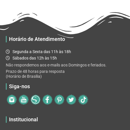
R$ 32.82
variantes.
As
opções
podem
ser
escolhidas
Horário de Atendimento
na
página
Segunda a Sexta das 11h às 18h
do
Sábados das 12h às 15h
produto
Não respondemos aos e-mails aos Domingos e feriados.
Prazo de 48 horas para resposta
(Horário de Brasilia)
Siga-nos
Institucional