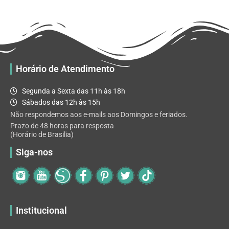
R$ 32.82
variantes.
As
opções
podem
ser
escolhidas
Horário de Atendimento
na
página
Segunda a Sexta das 11h às 18h
do
Sábados das 12h às 15h
produto
Não respondemos aos e-mails aos Domingos e feriados.
Prazo de 48 horas para resposta
(Horário de Brasilia)
Siga-nos
Institucional