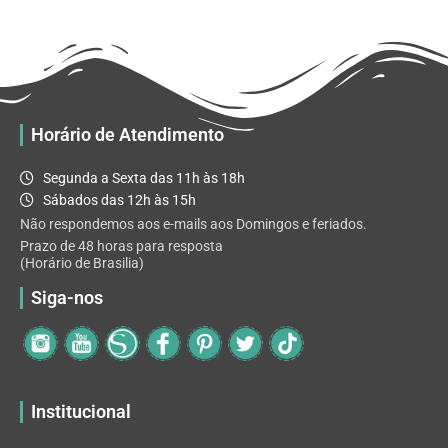
R$ 32.82
variantes.
As
opções
podem
ser
escolhidas
Horário de Atendimento
na
página
Segunda a Sexta das 11h às 18h
do
Sábados das 12h às 15h
produto
Não respondemos aos e-mails aos Domingos e feriados.
Prazo de 48 horas para resposta
(Horário de Brasilia)
Siga-nos
Institucional