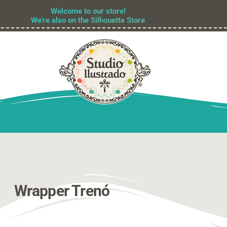
Welcome to our store!
We're also on the
Silhouette Store
Wrapper Trenó