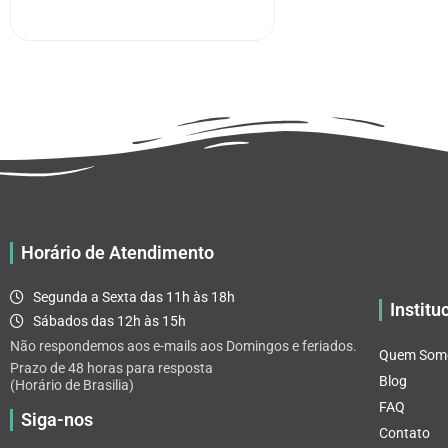
R$ 5.52
tem
através
várias
R$ 32.82
variantes.
As
opções
podem
ser
escolhidas
na
página
Horário de Atendimento
do
produto
Segunda a Sexta das 11h às 18h
Institu
Sábados das 12h às 15h
Não respondemos aos e-mails aos Domingos e feriados.
Quem Som
Prazo de 48 horas para resposta
Blog
(Horário de Brasilia)
FAQ
Siga-nos
Contato