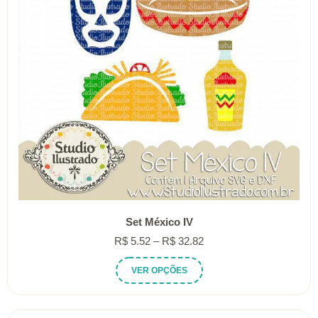
Set México IV
Faixa
R$
5.52
–
R$
32.82
de
Este
VER OPÇÕES
preço:
produto
R$ 5.52
tem
através
várias