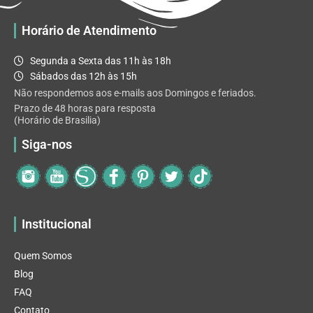
ser
escolhidas
Horário de Atendimento
na
página
Segunda a Sexta das 11h às 18h
do
Sábados das 12h às 15h
produto
Não respondemos aos e-mails aos Domingos e feriados.
Prazo de 48 horas para resposta
(Horário de Brasilia)
Siga-nos
Institucional
Quem Somos
Blog
FAQ
Contato