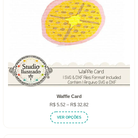
Waffle Card
Faixa
R$
5.52
–
R$
32.82
de
Este
VER OPÇÕES
preço:
produto
R$ 5.52
tem
através
várias