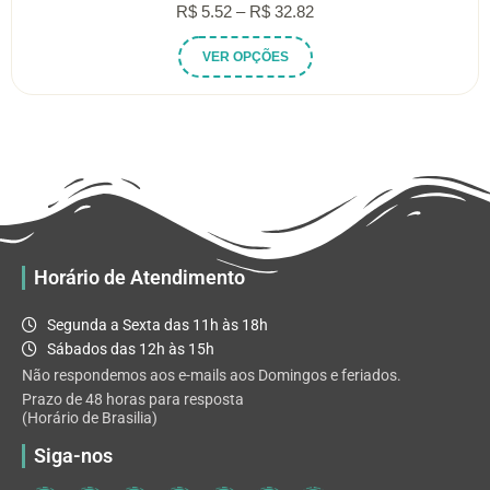
Faixa
R$
5.52
–
R$
32.82
de
Este
VER OPÇÕES
preço:
produto
R$ 5.52
tem
através
várias
R$ 32.82
variantes.
As
opções
podem
ser
escolhidas
Horário de Atendimento
na
página
Segunda a Sexta das 11h às 18h
do
Sábados das 12h às 15h
produto
Não respondemos aos e-mails aos Domingos e feriados.
Prazo de 48 horas para resposta
(Horário de Brasilia)
Siga-nos