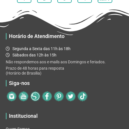
opções
podem
ser
escolhidas
na
Horário de Atendimento
página
do
Segunda a Sexta das 11h às 18h
produto
Sábados das 12h às 15h
Não respondemos aos e-mails aos Domingos e feriados.
Prazo de 48 horas para resposta
(Horário de Brasilia)
Siga-nos
Institucional