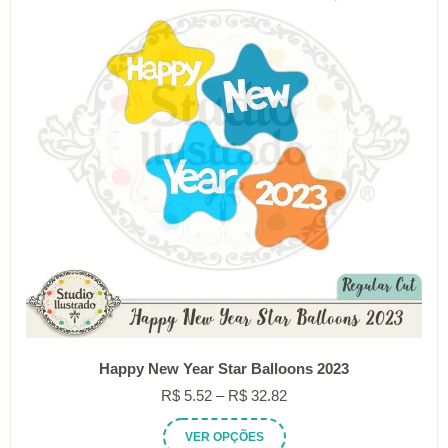
podem
ser
escolhidas
na
página
do
produto
Happy New Year Star Balloons 2023
Faixa
R$
5.52
–
R$
32.82
de
Este
VER OPÇÕES
preço: