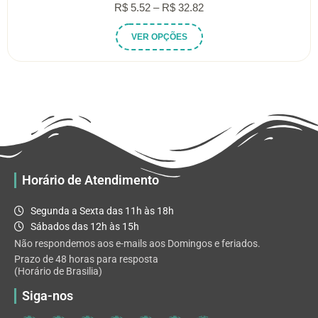
Faixa
R$
5.52
–
R$
32.82
de
Este
VER OPÇÕES
preço:
produto
R$ 5.52
tem
através
várias
R$ 32.82
variantes.
As
opções
podem
ser
escolhidas
Horário de Atendimento
na
página
Segunda a Sexta das 11h às 18h
do
Sábados das 12h às 15h
produto
Não respondemos aos e-mails aos Domingos e feriados.
Prazo de 48 horas para resposta
(Horário de Brasilia)
Siga-nos