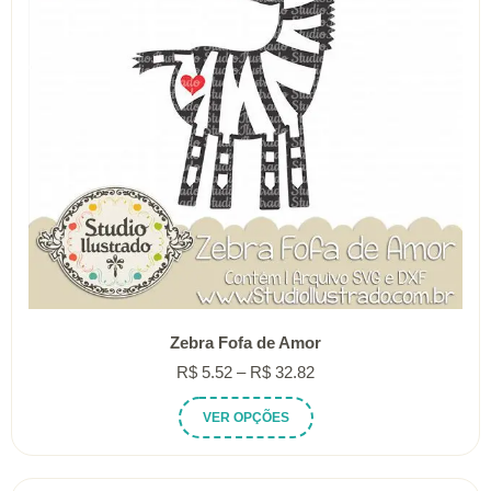
Zebra Fofa de Amor
Faixa
R$
5.52
–
R$
32.82
de
Este
VER OPÇÕES
preço:
produto
R$ 5.52
tem
através
várias