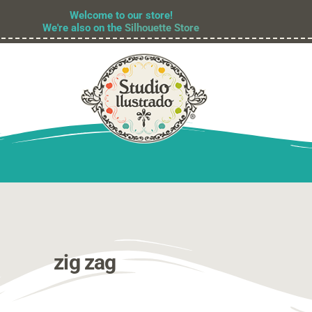
Welcome to our store!
We're also on the
Silhouette Store
zig zag