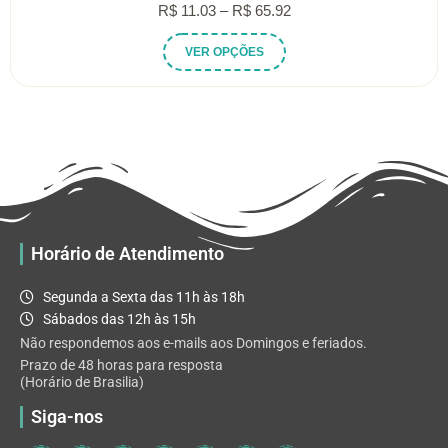
Faixa
R$
11.03
–
R$
65.92
de
Este
VER OPÇÕES
preço:
produto
R$ 11.03
tem
através
várias
R$ 65.92
variantes.
As
opções
podem
ser
escolhidas
Horário de Atendimento
na
página
Segunda a Sexta das 11h às 18h
do
Sábados das 12h às 15h
produto
Não respondemos aos e-mails aos Domingos e feriados.
Prazo de 48 horas para resposta
(Horário de Brasilia)
Siga-nos