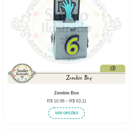
Zombie Box
Faixa
R$
10.98
–
R$
63.11
de
Este
VER OPÇÕES
preço:
produto
R$ 10.98
tem
através
várias