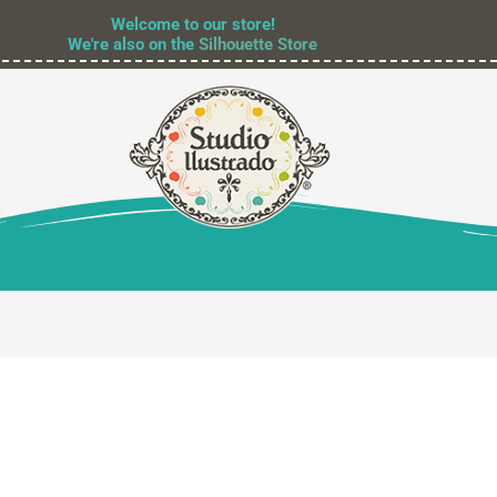
Welcome to our store!
We're also on the
Silhouette Store