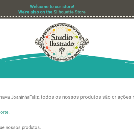
Welcome to our store!
We're also on the
Silhouette Store
amava
, todos os nossos produtos são criações 
JoaninhaFeliz
orte.
que nossos produtos.