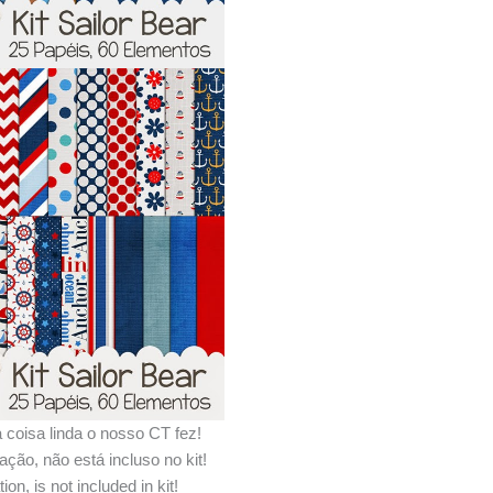
 coisa linda o nosso CT fez!
ção, não está incluso no kit!
ion, is not included in kit!