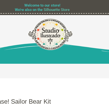
Welcome to our store!
We're also on the
Silhouette Store
e! Sailor Bear Kit