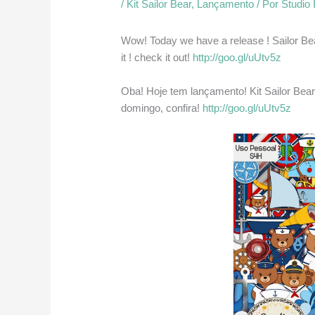
/
Kit Sailor Bear
,
Lançamento
/ Por
Studio 
Wow! Today we have a release ! Sailor Bear
it ! check it out!
http://goo.gl/uUtv5z
Oba! Hoje tem lançamento! Kit Sailor Bea
domingo, confira!
http://goo.gl/uUtv5z