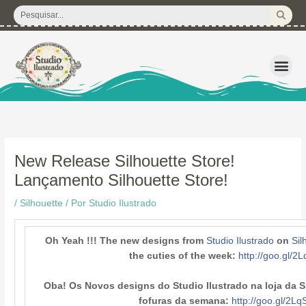
Ir
Pesquisar
para
...
o
conteúdo
3D – Arquivos d
Corte Regular 
Licença de U
Pacote de P
Kits Dig
New Release Silhouette Store!
Lançamento Silhouette Store!
/
Silhouette
/ Por
Studio Ilustrado
Oh Yeah !!! The new designs from
Studio Ilustrado
on
Sil
the cuties of the week:
http://goo.gl/2
Oba! Os Novos designs do Studio Ilustrado na loja da Si
fofuras da semana:
http://goo.gl/2L