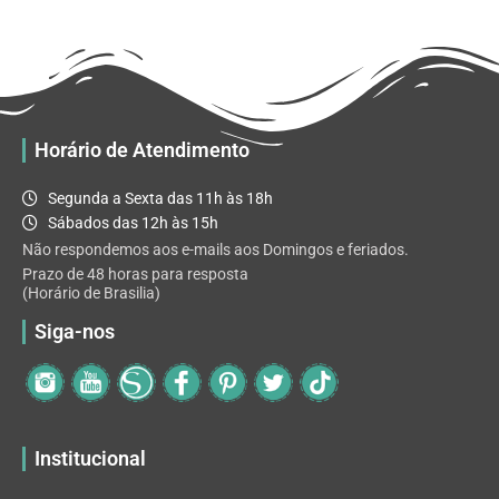
R$ 65.92
variantes.
As
opções
podem
ser
escolhidas
Horário de Atendimento
na
página
Segunda a Sexta das 11h às 18h
do
Sábados das 12h às 15h
produto
Não respondemos aos e-mails aos Domingos e feriados.
Prazo de 48 horas para resposta
(Horário de Brasilia)
Siga-nos
Institucional