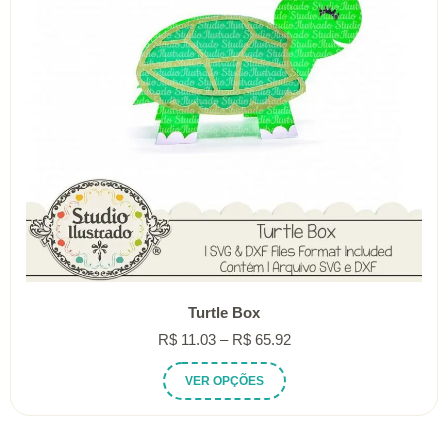
Turtle Box
Faixa
R$
11.03
–
R$
65.92
de
Este
VER OPÇÕES
preço:
produto
R$ 11.03
tem
através
várias