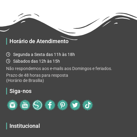
R$ 32.82
variantes.
As
opções
podem
ser
escolhidas
Horário de Atendimento
na
página
Segunda a Sexta das 11h às 18h
do
Sábados das 12h às 15h
produto
Não respondemos aos e-mails aos Domingos e feriados.
Prazo de 48 horas para resposta
(Horário de Brasilia)
Siga-nos
Institucional