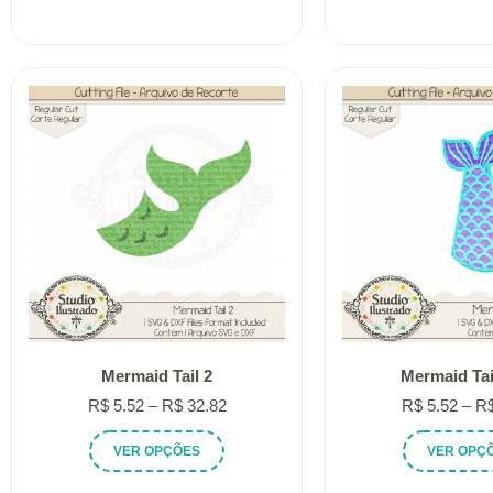
R$ 5.52
tem
através
várias
R$ 32.82
variantes.
As
opções
podem
ser
escolhidas
na
página
do
produto
Mermaid Tail 2
Mermaid Tai
Faixa
R$
5.52
–
R$
32.82
R$
5.52
–
R
de
Este
VER OPÇÕES
VER OPÇ
preço:
produto
R$ 5.52