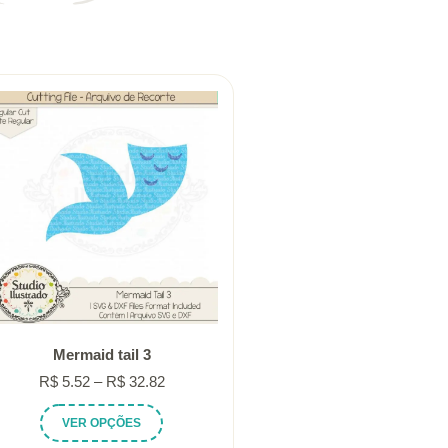
Mermaid tail 3
Faixa
R$
5.52
–
R$
32.82
de
Este
VER OPÇÕES
preço:
produto