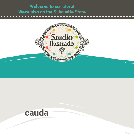
Welcome to our store!
We're also on the
Silhouette Store
cauda