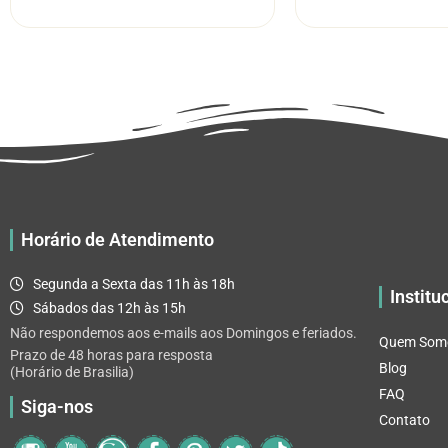
tem
através
várias
R$ 32.82
variantes.
As
opções
podem
ser
escolhidas
na
página
Horário de Atendimento
do
produto
Segunda a Sexta das 11h às 18h
Institu
Sábados das 12h às 15h
Não respondemos aos e-mails aos Domingos e feriados.
Quem Som
Prazo de 48 horas para resposta
Blog
(Horário de Brasilia)
FAQ
Siga-nos
Contato