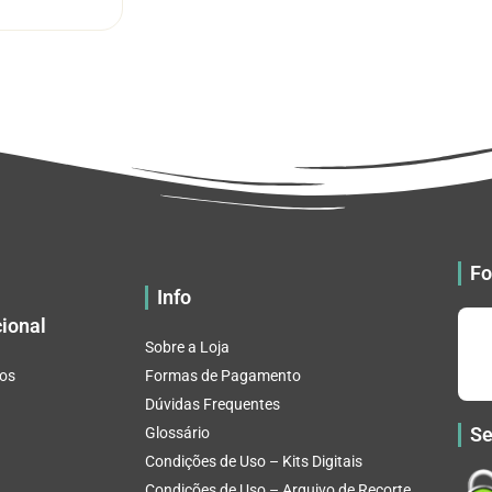
tem
através
várias
R$ 32.82
variantes.
As
opções
podem
ser
escolhidas
na
página
do
Fo
produto
Info
cional
Sobre a Loja
os
Formas de Pagamento
Dúvidas Frequentes
Se
Glossário
Condições de Uso – Kits Digitais
Condições de Uso – Arquivo de Recorte