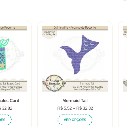
cales Card
Mermaid Tail
Faixa
Faixa
$
32.82
R$
5.52
–
R$
32.82
de
de
Este
Este
ÕES
VER OPÇÕES
preço:
preço:
produto
produto