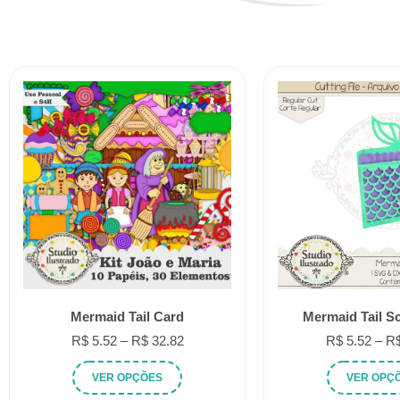
Mermaid Tail Card
Mermaid Tail S
Faixa
R$
5.52
–
R$
32.82
R$
5.52
–
R
de
Este
VER OPÇÕES
VER OPÇ
preço:
produto