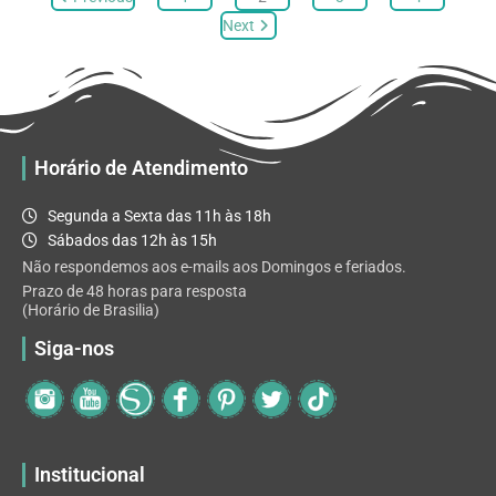
opções
Next
podem
ser
escolhidas
na
página
Horário de Atendimento
do
produto
Segunda a Sexta das 11h às 18h
Sábados das 12h às 15h
Não respondemos aos e-mails aos Domingos e feriados.
Prazo de 48 horas para resposta
(Horário de Brasilia)
Siga-nos
Institucional