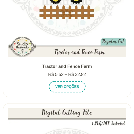
Tractor and Fence Farm
Faixa
R$
5.52
–
R$
32.82
de
Este
VER OPÇÕES
preço:
produto
R$ 5.52
tem
através
várias
R$ 32.82
variantes.
As
opções
podem