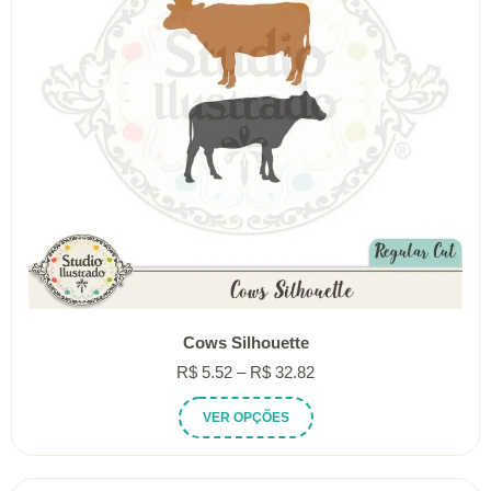
Cows Silhouette
Faixa
R$
5.52
–
R$
32.82
de
Este
VER OPÇÕES
preço:
produto
R$ 5.52
tem
através
várias