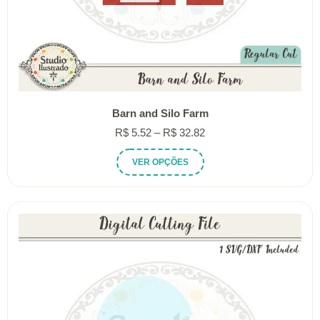
Barn and Silo Farm
Faixa
R$
5.52
–
R$
32.82
de
Este
VER OPÇÕES
preço:
produto
R$ 5.52
tem
através
várias
R$ 32.82
variantes.
As
opções
podem
ser
escolhidas
na