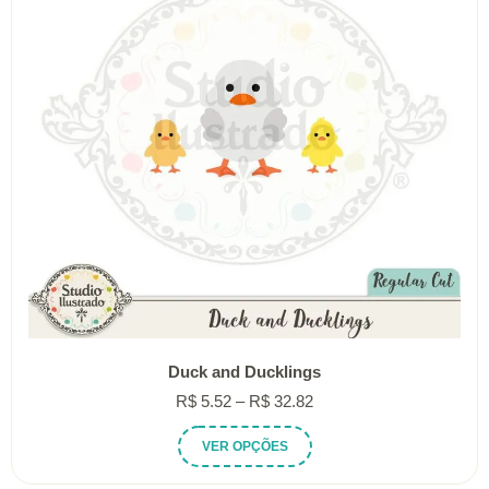
ser
escolhidas
na
página
do
produto
Duck and Ducklings
Faixa
R$
5.52
–
R$
32.82
de
Este
VER OPÇÕES
preço:
produto
R$ 5.52
tem