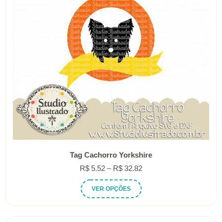
Tag Cachorro Yorkshire
Faixa
R$
5.52
–
R$
32.82
de
Este
VER OPÇÕES
preço:
produto
R$ 5.52
tem
através
várias