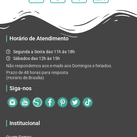
opções
podem
ser
escolhidas
na
Horário de Atendimento
página
do
Segunda a Sexta das 11h às 18h
produto
Sábados das 12h às 15h
Não respondemos aos e-mails aos Domingos e feriados.
Prazo de 48 horas para resposta
(Horário de Brasilia)
Siga-nos
Institucional