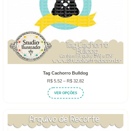
do
produto
Tag Cachorro Bulldog
Faixa
R$
5.52
–
R$
32.82
de
Este
VER OPÇÕES
preço:
produto
R$ 5.52
tem
através
várias
R$ 32.82
variantes.
As
opções