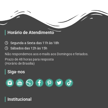
R$ 32.82
variantes.
As
opções
podem
ser
escolhidas
Horário de Atendimento
na
página
Segunda a Sexta das 11h às 18h
do
Sábados das 12h às 15h
produto
Não respondemos aos e-mails aos Domingos e feriados.
Prazo de 48 horas para resposta
(Horário de Brasilia)
Siga-nos
Institucional