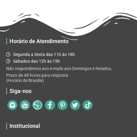
R$ 32.82
variantes.
As
opções
podem
ser
escolhidas
Horário de Atendimento
na
página
Segunda a Sexta das 11h às 18h
do
Sábados das 12h às 15h
produto
Não respondemos aos e-mails aos Domingos e feriados.
Prazo de 48 horas para resposta
(Horário de Brasilia)
Siga-nos
Institucional