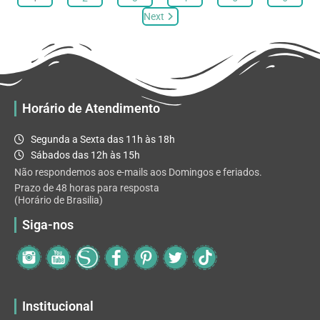
opções
Next
podem
ser
escolhidas
na
página
Horário de Atendimento
do
produto
Segunda a Sexta das 11h às 18h
Sábados das 12h às 15h
Não respondemos aos e-mails aos Domingos e feriados.
Prazo de 48 horas para resposta
(Horário de Brasilia)
Siga-nos
Institucional