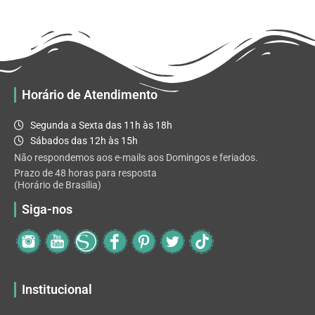
R$ 32.82
variantes.
As
opções
podem
ser
escolhidas
Horário de Atendimento
na
página
Segunda a Sexta das 11h às 18h
do
Sábados das 12h às 15h
produto
Não respondemos aos e-mails aos Domingos e feriados.
Prazo de 48 horas para resposta
(Horário de Brasilia)
Siga-nos
Institucional