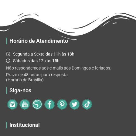
R$ 32.82
variantes.
As
opções
podem
ser
escolhidas
Horário de Atendimento
na
página
Segunda a Sexta das 11h às 18h
do
Sábados das 12h às 15h
produto
Não respondemos aos e-mails aos Domingos e feriados.
Prazo de 48 horas para resposta
(Horário de Brasilia)
Siga-nos
Institucional