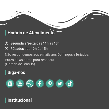
R$ 32.82
variantes.
As
opções
podem
ser
escolhidas
Horário de Atendimento
na
página
Segunda a Sexta das 11h às 18h
do
Sábados das 12h às 15h
produto
Não respondemos aos e-mails aos Domingos e feriados.
Prazo de 48 horas para resposta
(Horário de Brasilia)
Siga-nos
Institucional